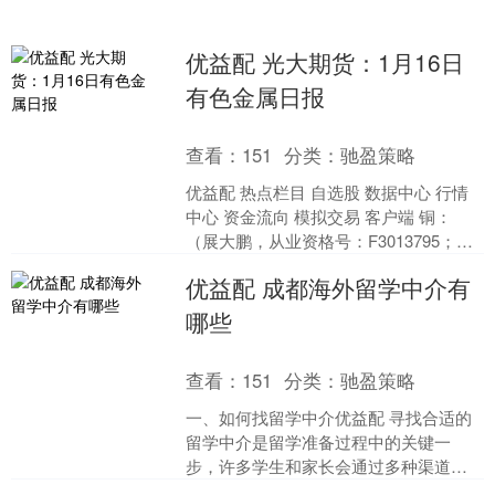
优益配 光大期货：1月16日
有色金属日报
查看：
151
分类：
驰盈策略
优益配 热点栏目 自选股 数据中心 行情
中心 资金流向 模拟交易 客户端 铜：
（展大鹏，从业资格号：F3013795；交
易咨询资格号：Z0013582） 隔夜....
优益配 成都海外留学中介有
哪些
查看：
151
分类：
驰盈策略
一、如何找留学中介优益配 寻找合适的
留学中介是留学准备过程中的关键一
步，许多学生和家长会通过多种渠道来
筛选和评估服务机构。常见的方式包括