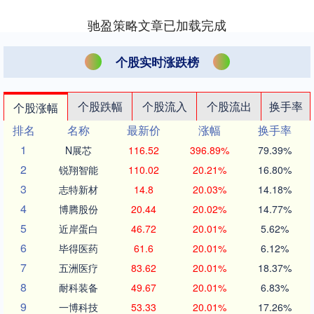
线上搜索、朋友推荐、参加....
驰盈策略文章已加载完成
个股实时涨跌榜
个股跌幅
个股流入
个股流出
换手率
个股涨幅
排名
名称
最新价
涨幅
换手率
1
N展芯
116.52
396.89%
79.39%
2
锐翔智能
110.02
20.21%
16.80%
3
志特新材
14.8
20.03%
14.18%
4
博腾股份
20.44
20.02%
14.77%
5
近岸蛋白
46.72
20.01%
5.62%
6
毕得医药
61.6
20.01%
6.12%
7
五洲医疗
83.62
20.01%
18.37%
8
耐科装备
49.67
20.01%
6.83%
9
一博科技
53.33
20.01%
17.26%