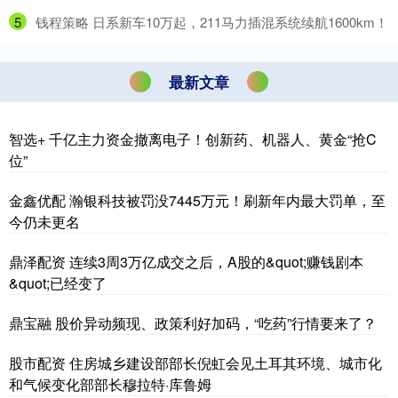
5
​钱程策略 日系新车10万起，211马力插混系统续航1600km！
最新文章
智选+ 千亿主力资金撤离电子！创新药、机器人、黄金“抢C
位”
金鑫优配 瀚银科技被罚没7445万元！刷新年内最大罚单，至
今仍未更名
鼎泽配资 连续3周3万亿成交之后，A股的&quot;赚钱剧本
&quot;已经变了
鼎宝融 股价异动频现、政策利好加码，“吃药”行情要来了？
股市配资 住房城乡建设部部长倪虹会见土耳其环境、城市化
和气候变化部部长穆拉特·库鲁姆