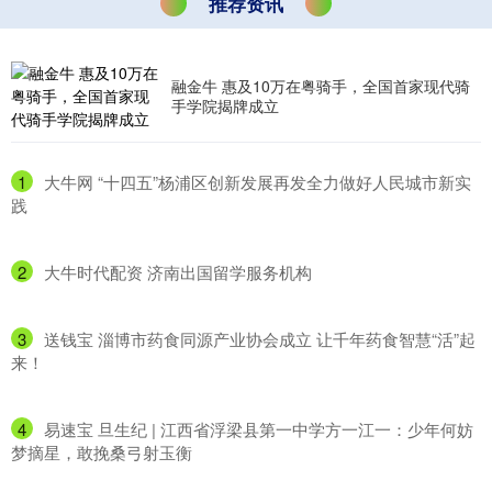
推荐资讯
融金牛 惠及10万在粤骑手，全国首家现代骑
手学院揭牌成立
1
​大牛网 “十四五”杨浦区创新发展再发全力做好人民城市新实
践
2
​大牛时代配资 济南出国留学服务机构
3
​送钱宝 淄博市药食同源产业协会成立 让千年药食智慧“活”起
来！
4
​易速宝 旦生纪 | 江西省浮梁县第一中学方一江一：少年何妨
梦摘星，敢挽桑弓射玉衡