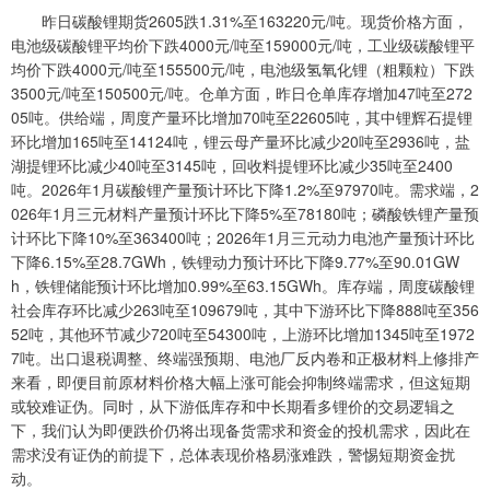
昨日碳酸锂期货2605跌1.31%至163220元/吨。现货价格方面，
电池级碳酸锂平均价下跌4000元/吨至159000元/吨，工业级碳酸锂平
均价下跌4000元/吨至155500元/吨，电池级氢氧化锂（粗颗粒）下跌
3500元/吨至150500元/吨。仓单方面，昨日仓单库存增加47吨至272
05吨。供给端，周度产量环比增加70吨至22605吨，其中锂辉石提锂
环比增加165吨至14124吨，锂云母产量环比减少20吨至2936吨，盐
湖提锂环比减少40吨至3145吨，回收料提锂环比减少35吨至2400
吨。2026年1月碳酸锂产量预计环比下降1.2%至97970吨。需求端，2
026年1月三元材料产量预计环比下降5%至78180吨；磷酸铁锂产量预
计环比下降10%至363400吨；2026年1月三元动力电池产量预计环比
下降6.15%至28.7GWh，铁锂动力预计环比下降9.77%至90.01GW
h，铁锂储能预计环比增加0.99%至63.15GWh。库存端，周度碳酸锂
社会库存环比减少263吨至109679吨，其中下游环比下降888吨至356
52吨，其他环节减少720吨至54300吨，上游环比增加1345吨至1972
7吨。出口退税调整、终端强预期、电池厂反内卷和正极材料上修排产
来看，即便目前原材料价格大幅上涨可能会抑制终端需求，但这短期
或较难证伪。同时，从下游低库存和中长期看多锂价的交易逻辑之
下，我们认为即便跌价仍将出现备货需求和资金的投机需求，因此在
需求没有证伪的前提下，总体表现价格易涨难跌，警惕短期资金扰
动。