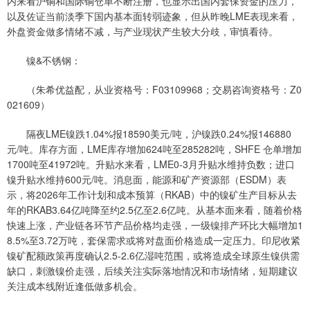
内来看沪铜和国际铜仓单不断注册，也显示出国内套保资金的压力，
以及佐证当前淡季下国内基本面转弱迹象，但从昨晚LME表现来看，
外盘资金做多情绪不减，与产业现状产生较大分歧，审慎看待。
镍&不锈钢：
（朱希优益配，从业资格号：F03109968；交易咨询资格号：Z0
021609）
隔夜LME镍跌1.04%报18590美元/吨，沪镍跌0.24%报146880
元/吨。库存方面，LME库存增加624吨至285282吨，SHFE 仓单增加
1700吨至41972吨。升贴水来看，LME0-3月升贴水维持负数；进口
镍升贴水维持600元/吨。消息面，能源和矿产资源部（ESDM）表
示，将2026年工作计划和成本预算（RKAB）中的镍矿生产目标从去
年的RKAB3.64亿吨降至约2.5亿至2.6亿吨。从基本面来看，随着价格
快速上涨，产业链各环节产品价格均走强，一级镍排产环比大幅增加1
8.5%至3.72万吨，套保需求或将对盘面价格造成一定压力。印尼收紧
镍矿配额政策再度确认2.5-2.6亿湿吨范围，或将造成全球原生镍供需
缺口，刺激镍价走强，后续关注实际落地情况和市场情绪，短期建议
关注成本线附近逢低做多机会。