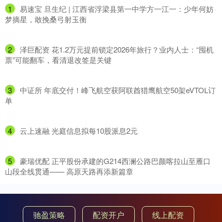
1
​易速宝 旦生纪 | 江西省浮梁县第一中学方一江一：少年何妨
梦摘星，敢挽桑弓射玉衡
2
​泽巨配资 花1.2万元提前锁定2026年旅行？业内人士：“囤机
票”可能翻车，看清退改签是关键
3
​中证所 年底交付！峰飞航空获阿联酋猎鹰航空50架eVTOL订
单
4
​云上速融 光庭信息拟每10股派息2元
5
​豪瑞优配 正平股份承建的G214西澜公路巴颜喀拉山至雁口
山段全线贯通—— 高原天路再添新篇章
驰盈策略
配资开户
线上配资