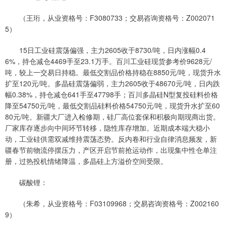
（王珩，从业资格号：F3080733；交易咨询资格号：Z002071
5）
15日工业硅震荡偏强，主力2605收于8730/吨，日内涨幅0.4
6%，持仓减仓4469手至23.1万手。百川工业硅现货参考价9628元/
吨，较上一交易日持稳。最低交割品价格持稳在8850元/吨，现货升水
扩至120元/吨。多晶硅震荡偏弱，主力2605收于48670元/吨，日内跌
幅0.38%，持仓减仓641手至47798手；百川多晶硅N型复投硅料价格
降至54750元/吨，最低交割品硅料价格54750元/吨，现货升水扩至60
80元/吨。新疆大厂进入检修期，硅厂高位套保和积极向期现商出货。
厂家库存逐步向中间环节转移，隐性库存增加。近期成本端大稳小
动，工业硅供需双减维持震荡态势。反内卷和行业自律消息频发，新
疆春节前物流停摆压力，产区开启节前抢运动作，出现集中性仓单注
册，过热投机情绪降温，多晶硅上方溢价空间受限。
碳酸锂：
（朱希，从业资格号：F03109968；交易咨询资格号：Z002160
9）