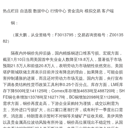
热点栏目 自选股 数据中心 行情中心 资金流向 模拟交易 客户端
铜：
（展大鹏，从业资格号：F3013795；交易咨询资格号：Z00135
82）
隔夜内外铜价先抑后扬，国内精炼铜进口维系亏损。宏观方面，
截至1月10日当周美国首申失业金人数降至19.8万人，显著低于市场
预期21.5万人和前值20.8万人，表明劳动力市场韧性依然突出。美国
堪萨斯城联储主席表示目前并没有降息的理由，如果降息，可能会损
害抑制通胀的进展，而且还对劳动力市场无益。国内方面，央行宣布
下调各类结构性货币政策工具利率0.25个百分点。库存方面，LME库
存下降500吨至141125吨；Comex库存增加4653吨至488720吨；SH
FE铜仓单增加13378吨至162717吨，BC铜增加2098吨至11286吨。
需求方面，铜价再度走高，下游企业采购转为谨慎，成交以刚需为
主，另外进口亏损扩大，出口窗口逐渐打开，或有利于一季度出口需
求。消息面，特朗普表示暂时不对铜等关键矿产征收关税。美伊局势
以及贵金属高位波动风险有所外溢，铜价高位展现出不稳定性，从国