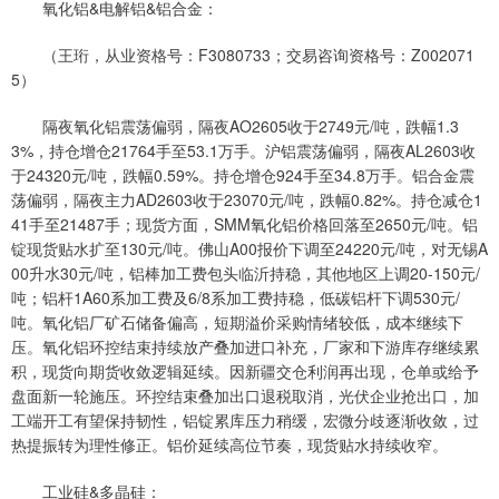
氧化铝&电解铝&铝合金：
（王珩，从业资格号：F3080733；交易咨询资格号：Z002071
5）
隔夜氧化铝震荡偏弱，隔夜AO2605收于2749元/吨，跌幅1.3
3%，持仓增仓21764手至53.1万手。沪铝震荡偏弱，隔夜AL2603收
于24320元/吨，跌幅0.59%。持仓增仓924手至34.8万手。铝合金震
荡偏弱，隔夜主力AD2603收于23070元/吨，跌幅0.82%。持仓减仓1
41手至21487手；现货方面，SMM氧化铝价格回落至2650元/吨。铝
锭现货贴水扩至130元/吨。佛山A00报价下调至24220元/吨，对无锡A
00升水30元/吨，铝棒加工费包头临沂持稳，其他地区上调20-150元/
吨；铝杆1A60系加工费及6/8系加工费持稳，低碳铝杆下调530元/
吨。氧化铝厂矿石储备偏高，短期溢价采购情绪较低，成本继续下
压。氧化铝环控结束持续放产叠加进口补充，厂家和下游库存继续累
积，现货向期货收敛逻辑延续。因新疆交仓利润再出现，仓单或给予
盘面新一轮施压。环控结束叠加出口退税取消，光伏企业抢出口，加
工端开工有望保持韧性，铝锭累库压力稍缓，宏微分歧逐渐收敛，过
热提振转为理性修正。铝价延续高位节奏，现货贴水持续收窄。
工业硅&多晶硅：