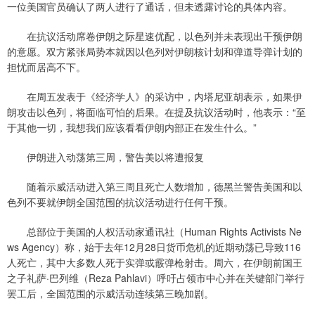
一位美国官员确认了两人进行了通话，但未透露讨论的具体内容。
在抗议活动席卷伊朗之际星速优配，以色列并未表现出干预伊朗
的意愿。双方紧张局势本就因以色列对伊朗核计划和弹道导弹计划的
担忧而居高不下。
在周五发表于《经济学人》的采访中，内塔尼亚胡表示，如果伊
朗攻击以色列，将面临可怕的后果。在提及抗议活动时，他表示：“至
于其他一切，我想我们应该看看伊朗内部正在发生什么。”
伊朗进入动荡第三周，警告美以将遭报复
随着示威活动进入第三周且死亡人数增加，德黑兰警告美国和以
色列不要就伊朗全国范围的抗议活动进行任何干预。
总部位于美国的人权活动家通讯社（Human Rights Activists Ne
ws Agency）称，始于去年12月28日货币危机的近期动荡已导致116
人死亡，其中大多数人死于实弹或霰弹枪射击。周六，在伊朗前国王
之子礼萨·巴列维（Reza Pahlavi）呼吁占领市中心并在关键部门举行
罢工后，全国范围的示威活动连续第三晚加剧。