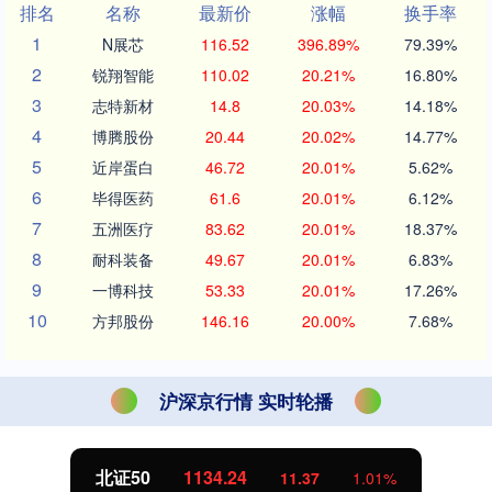
排名
名称
最新价
涨幅
换手率
1
N展芯
116.52
396.89%
79.39%
2
锐翔智能
110.02
20.21%
16.80%
3
志特新材
14.8
20.03%
14.18%
4
博腾股份
20.44
20.02%
14.77%
5
近岸蛋白
46.72
20.01%
5.62%
6
毕得医药
61.6
20.01%
6.12%
7
五洲医疗
83.62
20.01%
18.37%
8
耐科装备
49.67
20.01%
6.83%
9
一博科技
53.33
20.01%
17.26%
10
方邦股份
146.16
20.00%
7.68%
沪深京行情 实时轮播
北证50
1134.24
11.37
1.01%