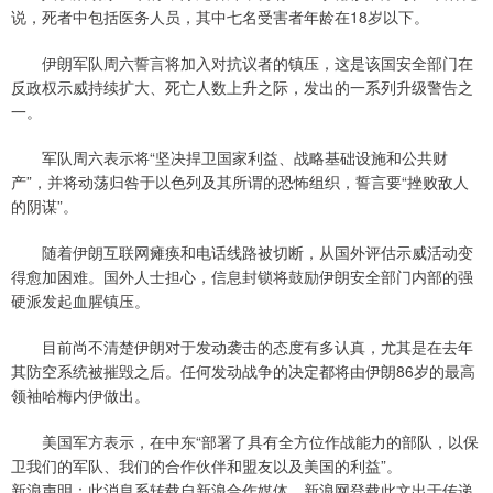
说，死者中包括医务人员，其中七名受害者年龄在18岁以下。
伊朗军队周六誓言将加入对抗议者的镇压，这是该国安全部门在
反政权示威持续扩大、死亡人数上升之际，发出的一系列升级警告之
一。
军队周六表示将“坚决捍卫国家利益、战略基础设施和公共财
产”，并将动荡归咎于以色列及其所谓的恐怖组织，誓言要“挫败敌人
的阴谋”。
随着伊朗互联网瘫痪和电话线路被切断，从国外评估示威活动变
得愈加困难。国外人士担心，信息封锁将鼓励伊朗安全部门内部的强
硬派发起血腥镇压。
目前尚不清楚伊朗对于发动袭击的态度有多认真，尤其是在去年
其防空系统被摧毁之后。任何发动战争的决定都将由伊朗86岁的最高
领袖哈梅内伊做出。
美国军方表示，在中东“部署了具有全方位作战能力的部队，以保
卫我们的军队、我们的合作伙伴和盟友以及美国的利益”。
新浪声明：此消息系转载自新浪合作媒体，新浪网登载此文出于传递