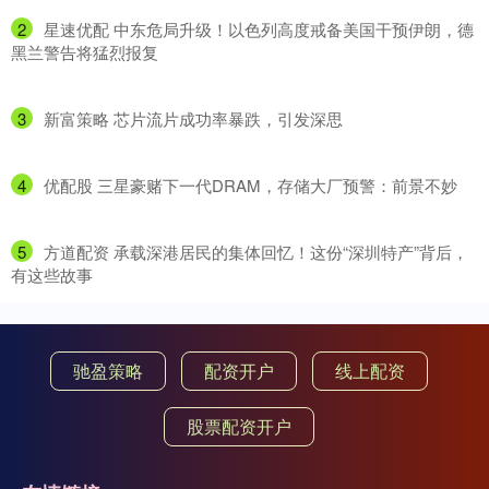
2
​星速优配 中东危局升级！以色列高度戒备美国干预伊朗，德
黑兰警告将猛烈报复
3
​新富策略 芯片流片成功率暴跌，引发深思
4
​优配股 三星豪赌下一代DRAM，存储大厂预警：前景不妙
5
​方道配资 承载深港居民的集体回忆！这份“深圳特产”背后，
有这些故事
驰盈策略
配资开户
线上配资
股票配资开户