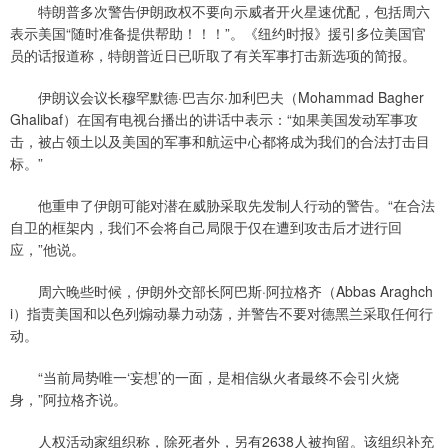
特朗普多次警告伊朗政权不要向示威者开火星速优配，包括周六
表示美国“随时准备提供帮助！！！”。《纽约时报》援引多位美国官
员的话报道称，特朗普近日已听取了有关军事打击新选项的简报。
伊朗议会议长穆罕默德·巴吉尔·加利巴夫（Mohammad Bagher
Ghalibaf）在国有电视台播出的讲话中表示：“如果美国发动军事攻
击，被占领土以及美国的军事和航运中心都将成为我们的合法打击目
标。”
他重申了伊朗可能对潜在威胁采取先发制人行动的警告。“在合法
自卫的框架内，我们不会将自己局限于仅在遭到攻击后才进行回
应，”他说。
周六晚些时候，伊朗外交部长阿巴斯·阿拉格齐（Abbas Araghch
i）指责美国和以色列煽动暴力动荡，并警告不要对德黑兰采取任何行
动。
“当前局势唯一‘妄想’的一面，是相信纵火者最终不会引火烧
身，”阿拉格齐说。
人权活动家组织称，除死者外，另有2638人被拘留。该组织补充