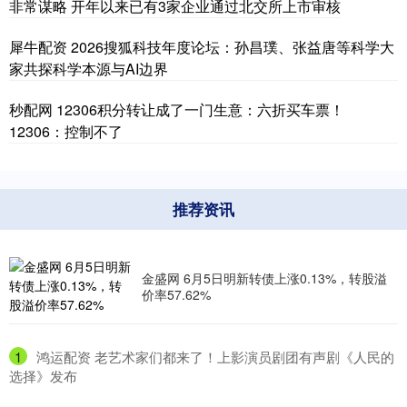
非常谋略 开年以来已有3家企业通过北交所上市审核
犀牛配资 2026搜狐科技年度论坛：孙昌璞、张益唐等科学大
家共探科学本源与AI边界
秒配网 12306积分转让成了一门生意：六折买车票！
12306：控制不了
推荐资讯
金盛网 6月5日明新转债上涨0.13%，转股溢
价率57.62%
1
​鸿运配资 老艺术家们都来了！上影演员剧团有声剧《人民的
选择》发布