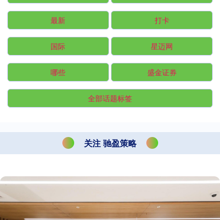
最新
打卡
国际
星迈网
哪些
盛金证券
全部话题标签
关注 驰盈策略