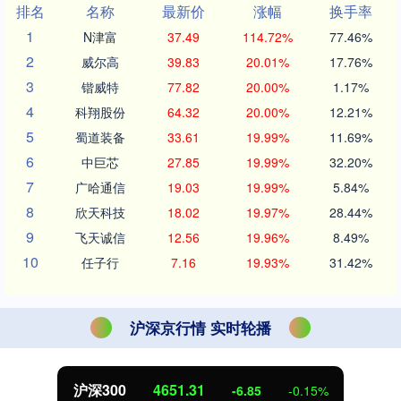
排名
名称
最新价
涨幅
换手率
1
N津富
37.49
114.72%
77.46%
2
威尔高
39.83
20.01%
17.76%
3
锴威特
77.82
20.00%
1.17%
4
科翔股份
64.32
20.00%
12.21%
5
蜀道装备
33.61
19.99%
11.69%
6
中巨芯
27.85
19.99%
32.20%
7
广哈通信
19.03
19.99%
5.84%
8
欣天科技
18.02
19.97%
28.44%
9
飞天诚信
12.56
19.96%
8.49%
10
任子行
7.16
19.93%
31.42%
沪深京行情 实时轮播
北证50
1122.88
%
3.42
0.30%