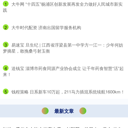
1
​大牛网 “十四五”杨浦区创新发展再发全力做好人民城市新实
践
2
​大牛时代配资 济南出国留学服务机构
3
​易速宝 旦生纪 | 江西省浮梁县第一中学方一江一：少年何妨
梦摘星，敢挽桑弓射玉衡
4
​送钱宝 淄博市药食同源产业协会成立 让千年药食智慧“活”起
来！
5
​钱程策略 日系新车10万起，211马力插混系统续航1600km！
最新文章