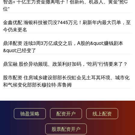
智选+ 千亿主力资金撤离电子！创新药、机器人、黄金“抢C
位”
金鑫优配 瀚银科技被罚没7445万元！刷新年内最大罚单，至
今仍未更名
鼎泽配资 连续3周3万亿成交之后，A股的&quot;赚钱剧本
&quot;已经变了
鼎宝融 股价异动频现、政策利好加码，“吃药”行情要来了？
股市配资 住房城乡建设部部长倪虹会见土耳其环境、城市化
和气候变化部部长穆拉特·库鲁姆
驰盈策略
配资开户
线上配资
股票配资开户