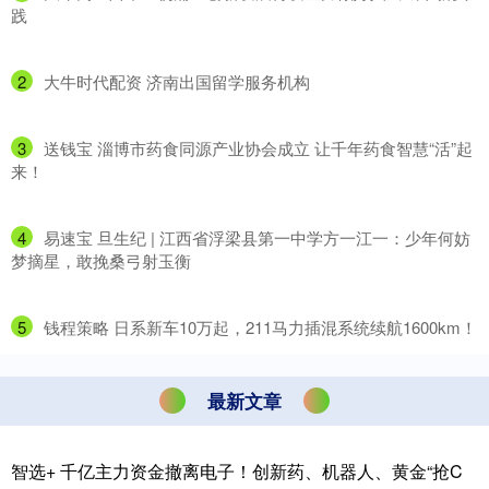
践
2
​大牛时代配资 济南出国留学服务机构
3
​送钱宝 淄博市药食同源产业协会成立 让千年药食智慧“活”起
来！
4
​易速宝 旦生纪 | 江西省浮梁县第一中学方一江一：少年何妨
梦摘星，敢挽桑弓射玉衡
5
​钱程策略 日系新车10万起，211马力插混系统续航1600km！
最新文章
智选+ 千亿主力资金撤离电子！创新药、机器人、黄金“抢C