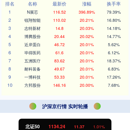
排名
名称
最新价
涨幅
换手率
1
N展芯
116.52
396.89%
79.39%
2
锐翔智能
110.02
20.21%
16.80%
3
志特新材
14.8
20.03%
14.18%
4
博腾股份
20.44
20.02%
14.77%
5
近岸蛋白
46.72
20.01%
5.62%
6
毕得医药
61.6
20.01%
6.12%
7
五洲医疗
83.62
20.01%
18.37%
8
耐科装备
49.67
20.01%
6.83%
9
一博科技
53.33
20.01%
17.26%
10
方邦股份
146.16
20.00%
7.68%
沪深京行情 实时轮播
北证50
1134.24
11.37
1.01%