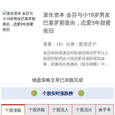
派生资本 金莎与小19岁男友
巴塞罗那逛街，恋爱3年甜蜜
依旧
查看：
121
分类：
配资开户
金莎和孙丞潇这对姐弟恋情侣常常让人
联想到那些比小说还要浪漫的现实故
事，就像现在热播的《狙击蝴蝶》中的
岑矜和李雾一样，他们似乎成了生活中
真实版的那对情侣。他们的感....
驰盈策略文章已加载完成
个股实时涨跌榜
个股跌幅
个股流入
个股流出
换手率
个股涨幅