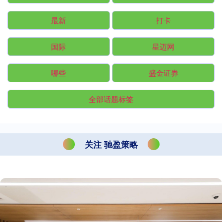
最新
打卡
国际
星迈网
哪些
盛金证券
全部话题标签
关注 驰盈策略