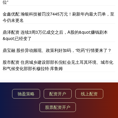
位”
金鑫优配 瀚银科技被罚没7445万元！刷新年内最大罚单，至
今仍未更名
鼎泽配资 连续3周3万亿成交之后，A股的&quot;赚钱剧本
&quot;已经变了
鼎宝融 股价异动频现、政策利好加码，“吃药”行情要来了？
股市配资 住房城乡建设部部长倪虹会见土耳其环境、城市化
和气候变化部部长穆拉特·库鲁姆
驰盈策略
配资开户
线上配资
股票配资开户