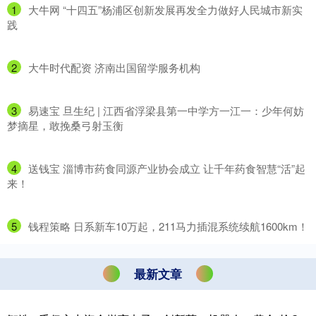
1
​大牛网 “十四五”杨浦区创新发展再发全力做好人民城市新实
践
2
​大牛时代配资 济南出国留学服务机构
3
​易速宝 旦生纪 | 江西省浮梁县第一中学方一江一：少年何妨
梦摘星，敢挽桑弓射玉衡
4
​送钱宝 淄博市药食同源产业协会成立 让千年药食智慧“活”起
来！
5
​钱程策略 日系新车10万起，211马力插混系统续航1600km！
最新文章