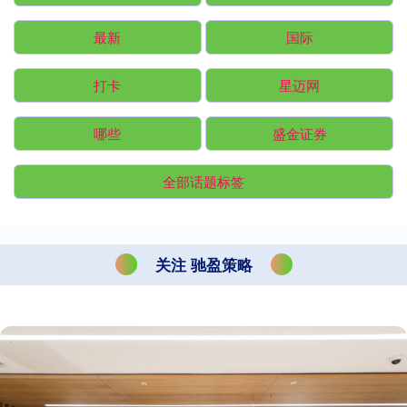
最新
国际
打卡
星迈网
哪些
盛金证券
全部话题标签
关注 驰盈策略