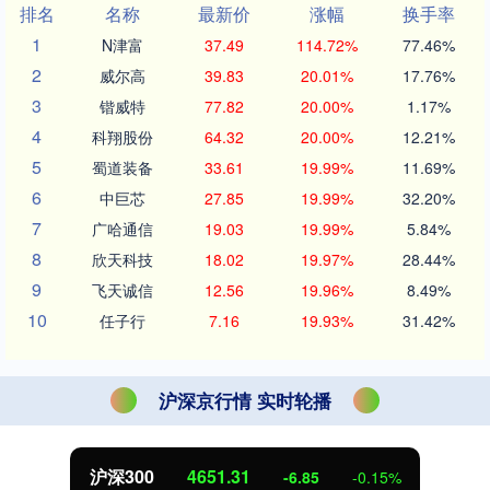
排名
名称
最新价
涨幅
换手率
1
N津富
37.49
114.72%
77.46%
2
威尔高
39.83
20.01%
17.76%
3
锴威特
77.82
20.00%
1.17%
4
科翔股份
64.32
20.00%
12.21%
5
蜀道装备
33.61
19.99%
11.69%
6
中巨芯
27.85
19.99%
32.20%
7
广哈通信
19.03
19.99%
5.84%
8
欣天科技
18.02
19.97%
28.44%
9
飞天诚信
12.56
19.96%
8.49%
10
任子行
7.16
19.93%
31.42%
沪深京行情 实时轮播
北证50
1122.88
3.42
0.30%