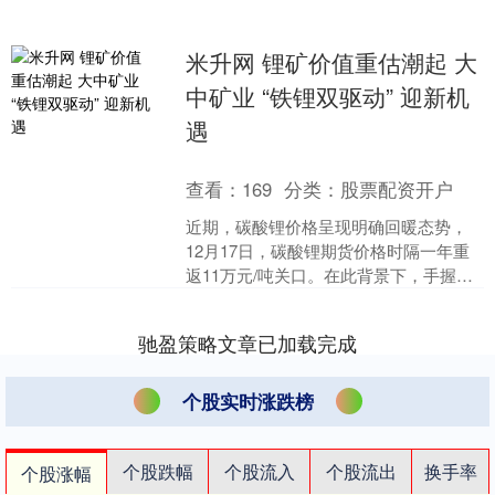
米升网 锂矿价值重估潮起 大
中矿业 “铁锂双驱动” 迎新机
遇
查看：
169
分类：
股票配资开户
近期，碳酸锂价格呈现明确回暖态势，
12月17日，碳酸锂期货价格时隔一年重
返11万元/吨关口。在此背景下，手握湖
南鸡脚山、四川加达两大优质锂矿项目
的大中矿业，正凭....
驰盈策略文章已加载完成
个股实时涨跌榜
个股跌幅
个股流入
个股流出
换手率
个股涨幅