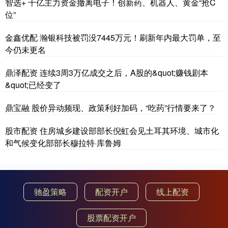
智选+ 千亿主力资金撤离电子！创新药、机器人、黄金“抢C
位”
金鑫优配 瀚银科技被罚没7445万元！刷新年内最大罚单，至
今仍未更名
鼎泽配资 连续3周3万亿成交之后，A股的&quot;赚钱剧本
&quot;已经变了
鼎宝融 股价异动频现、政策利好加码，“吃药”行情要来了？
股市配资 住房城乡建设部部长倪虹会见土耳其环境、城市化
和气候变化部部长穆拉特·库鲁姆
驰盈策略
配资开户
线上配资
股票配资开户