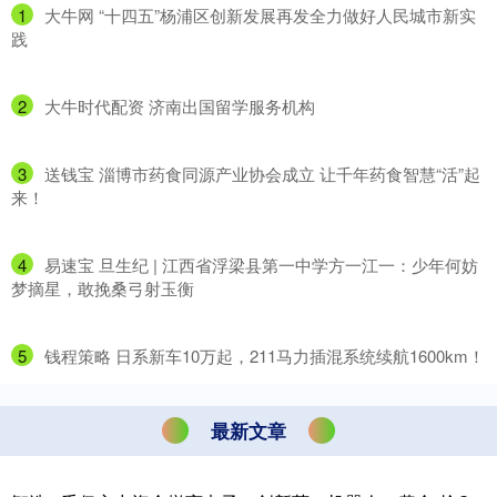
1
​大牛网 “十四五”杨浦区创新发展再发全力做好人民城市新实
践
2
​大牛时代配资 济南出国留学服务机构
3
​送钱宝 淄博市药食同源产业协会成立 让千年药食智慧“活”起
来！
4
​易速宝 旦生纪 | 江西省浮梁县第一中学方一江一：少年何妨
梦摘星，敢挽桑弓射玉衡
5
​钱程策略 日系新车10万起，211马力插混系统续航1600km！
最新文章