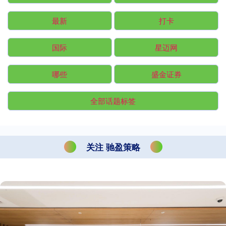
最新
打卡
国际
星迈网
哪些
盛金证券
全部话题标签
关注 驰盈策略