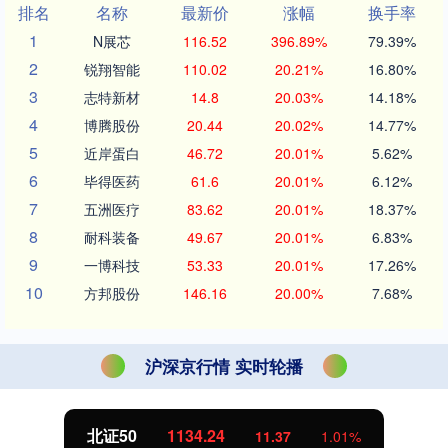
排名
名称
最新价
涨幅
换手率
1
N展芯
116.52
396.89%
79.39%
2
锐翔智能
110.02
20.21%
16.80%
3
志特新材
14.8
20.03%
14.18%
4
博腾股份
20.44
20.02%
14.77%
5
近岸蛋白
46.72
20.01%
5.62%
6
毕得医药
61.6
20.01%
6.12%
7
五洲医疗
83.62
20.01%
18.37%
8
耐科装备
49.67
20.01%
6.83%
9
一博科技
53.33
20.01%
17.26%
10
方邦股份
146.16
20.00%
7.68%
沪深京行情 实时轮播
北证50
1134.24
11.37
1.01%