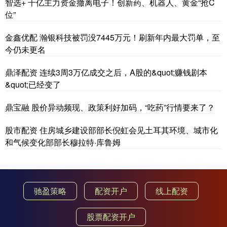
智选+ 千亿主力资金撤离电子！创新药、机器人、黄金“抢C
位”
金鑫优配 瀚银科技被罚没7445万元！刷新年内最大罚单，至
今仍未更名
鼎泽配资 连续3周3万亿成交之后，A股的&quot;赚钱剧本
&quot;已经变了
鼎宝融 股价异动频现、政策利好加码，“吃药”行情要来了？
股市配资 住房城乡建设部部长倪虹会见土耳其环境、城市化
和气候变化部部长穆拉特·库鲁姆
驰盈策略
配资开户
线上配资
股票配资开户