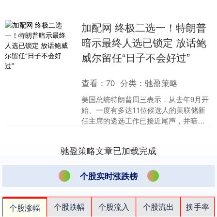
加配网 终极二选一！特朗普
暗示最终人选已锁定 放话鲍
威尔留任“日子不会好过”
查看：
70
分类：
驰盈策略
美国总统特朗普周三表示，从去年9月开
始、一度有多达11位候选人的美联储新
任主席的遴选工作已接近尾声，并暗示
他心中已有人选。特朗普表示：“我想说
美联储主席候选人已....
驰盈策略文章已加载完成
个股实时涨跌榜
个股跌幅
个股流入
个股流出
换手率
个股涨幅