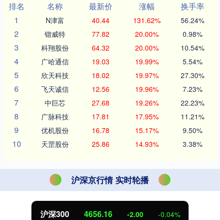
排名
名称
最新价
涨幅
换手率
1
N津富
40.44
131.62%
56.24%
2
锴威特
77.82
20.00%
0.98%
3
科翔股份
64.32
20.00%
10.54%
4
广哈通信
19.03
19.99%
5.54%
5
欣天科技
18.02
19.97%
27.30%
6
飞天诚信
12.56
19.96%
7.23%
7
中巨芯
27.68
19.26%
22.23%
8
广脉科技
17.81
17.95%
11.21%
9
优机股份
16.78
15.17%
9.50%
10
天罡股份
25.86
14.93%
3.38%
沪深京行情 实时轮播
.16
北证50
1120
-2.00
-0.04%