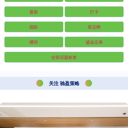
最新
打卡
国际
星迈网
哪些
盛金证券
全部话题标签
关注 驰盈策略