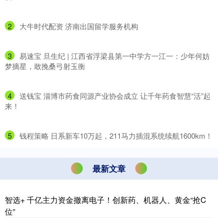
2
​大牛时代配资 济南出国留学服务机构
3
​易速宝 旦生纪 | 江西省浮梁县第一中学方一江一：少年何妨
梦摘星，敢挽桑弓射玉衡
4
​送钱宝 淄博市药食同源产业协会成立 让千年药食智慧“活”起
来！
5
​钱程策略 日系新车10万起，211马力插混系统续航1600km！
最新文章
智选+ 千亿主力资金撤离电子！创新药、机器人、黄金“抢C
位”