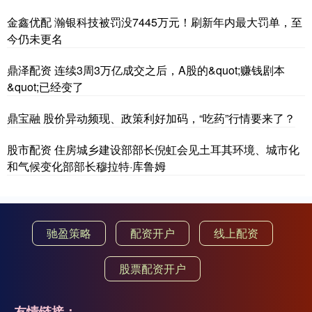
金鑫优配 瀚银科技被罚没7445万元！刷新年内最大罚单，至
今仍未更名
鼎泽配资 连续3周3万亿成交之后，A股的&quot;赚钱剧本
&quot;已经变了
鼎宝融 股价异动频现、政策利好加码，“吃药”行情要来了？
股市配资 住房城乡建设部部长倪虹会见土耳其环境、城市化
和气候变化部部长穆拉特·库鲁姆
驰盈策略
配资开户
线上配资
股票配资开户
友情链接：