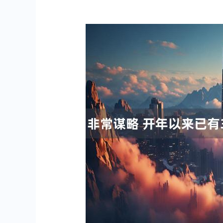
深证成指
14311.01
.68
1.02%
200.89
1