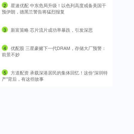
2
​星速优配 中东危局升级！以色列高度戒备美国干
预伊朗，德黑兰警告将猛烈报复
3
​新富策略 芯片流片成功率暴跌，引发深思
4
​优配股 三星豪赌下一代DRAM，存储大厂预警：
前景不妙
5
​方道配资 承载深港居民的集体回忆！这份“深圳特
产”背后，有这些故事