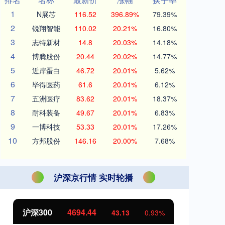
1
N展芯
116.52
396.89%
79.39%
2
锐翔智能
110.02
20.21%
16.80%
3
志特新材
14.8
20.03%
14.18%
4
博腾股份
20.44
20.02%
14.77%
5
近岸蛋白
46.72
20.01%
5.62%
6
毕得医药
61.6
20.01%
6.12%
7
五洲医疗
83.62
20.01%
18.37%
8
耐科装备
49.67
20.01%
6.83%
9
一博科技
53.33
20.01%
17.26%
10
方邦股份
146.16
20.00%
7.68%
沪深京行情 实时轮播
北证50
1134.24
创
11.37
1.01%