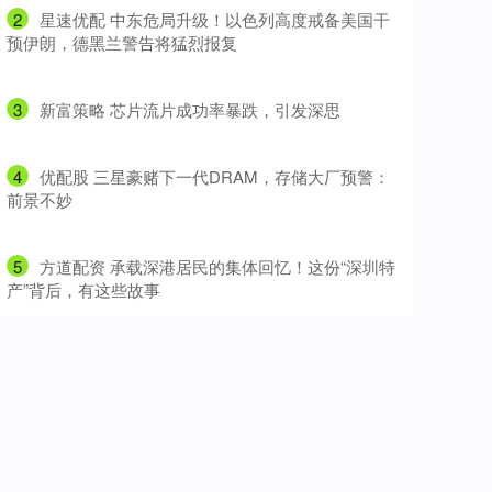
2
​星速优配 中东危局升级！以色列高度戒备美国干
预伊朗，德黑兰警告将猛烈报复
3
​新富策略 芯片流片成功率暴跌，引发深思
4
​优配股 三星豪赌下一代DRAM，存储大厂预警：
前景不妙
5
​方道配资 承载深港居民的集体回忆！这份“深圳特
产”背后，有这些故事