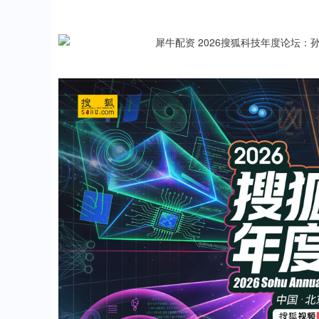
深证成指
14144.20
.15
1.47%
258.49
1