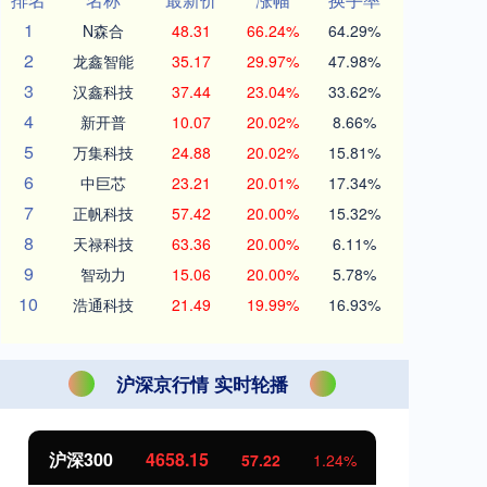
1
N森合
48.31
66.24%
64.29%
2
龙鑫智能
35.17
29.97%
47.98%
3
汉鑫科技
37.44
23.04%
33.62%
4
新开普
10.07
20.02%
8.66%
5
万集科技
24.88
20.02%
15.81%
6
中巨芯
23.21
20.01%
17.34%
7
正帆科技
57.42
20.00%
15.32%
8
天禄科技
63.36
20.00%
6.11%
9
智动力
15.06
20.00%
5.78%
10
浩通科技
21.49
19.99%
16.93%
沪深京行情 实时轮播
北证50
1119.46
创
25.97
2.38%