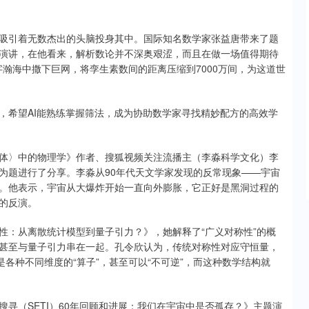
吸引着无数杰出的头脑投身其中。国际知名数学家张益唐带来了题
演讲，在他看来，解析数论并不深奥艰涩，而且在做一场值得期待
字瀚海中撒下巨网，将孪生素数间的距离压缩到7000万间，为这道世
，希望AI能熟练掌握筛法，成为协助数学家寻找精妙配方的高效学
体〉中的物理学》作者、搜狐视频关注流播主（李淼科学文化）李
为题进行了分享。李淼从90年代天文学家发现的反常现象——宇宙
。他表示，宇宙从大爆炸开始一直向外膨胀，它正好是黑洞过程的
的反演。
性：从离散统计模型到量子引力？》，她解释了“广义对称性”的概
甚至与量子引力串在一起。孔令欣认为，传统对称性对应守恒量，
各种不同维度的“算子”，甚至可以“不可逆”，而这种数学结构就
寻（SETI）60年回顾和进展：我们在宇宙中是否孤存？》主题演