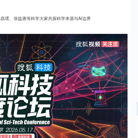
沪深300
4658.15
.86%
57.22
1.24%