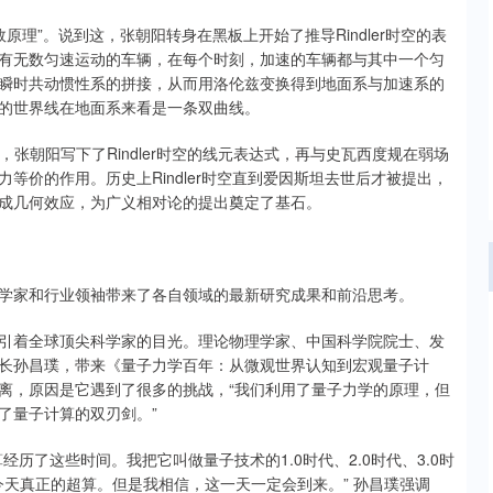
效原理”。说到这，张朝阳转身在黑板上开始了推导Rindler时空的表
有无数匀速运动的车辆，在每个时刻，加速的车辆都与其中一个匀
瞬时共动惯性系的拼接，从而用洛伦兹变换得到地面系与加速系的
的世界线在地面系来看是一条双曲线。
张朝阳写下了Rindler时空的线元表达式，再与史瓦西度规在弱场
等价的作用。历史上Rindler时空直到爱因斯坦去世后才被提出，
成几何效应，为广义相对论的提出奠定了基石。
学家和行业领袖带来了各自领域的最新研究成果和前沿思考。
引着全球顶尖科学家的目光。理论物理学家、中国科学院院士、发
长孙昌璞，带来《量子力学百年：从微观世界认知到宏观量子计
离，原因是它遇到了很多的挑战，“我们利用了量子力学的原理，但
了量子计算的双刃剑。”
历了这些时间。我把它叫做量子技术的1.0时代、2.0时代、3.0时
今天真正的超算。但是我相信，这一天一定会到来。” 孙昌璞强调