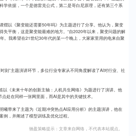
科学依据，一个是德雷克公式，第二是哥白尼原理，还有第三个系
谭熠以《聚变能还需要50年吗》为主题进行了分享。他认为，聚变
失平衡，这是聚变能最难的地方。“自2020年以来，聚变问题的解
年。我希望在21世纪30年代的某一个晚上，大家家里用的电来自聚
覆时刻”主题演讲环节，多位行业专家从不同角度解读了AI对行业、社
父李笛以《未来十年的创新主轴：人机共生网络》为题进行了演讲。他
的节点处在同样一张网里面，而AI是其中的关键技术。
明曦带来了主题为《近期冲突热点AI应用分析》的主题演讲，他在
案例，并阐述了模型训练及优化过程。
驰盈策略提示：文章来自网络，不代表本站观点。