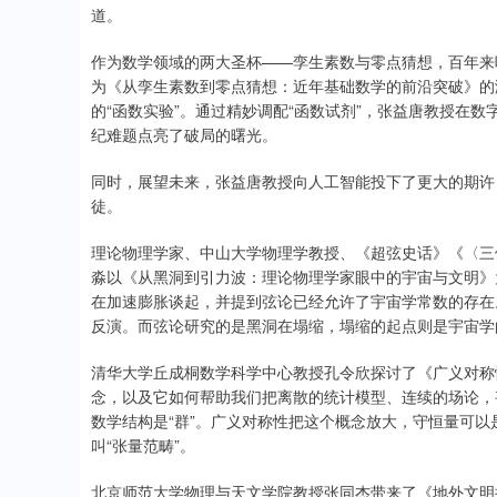
道。
作为数学领域的两大圣杯——孪生素数与零点猜想，百年来
为《从孪生素数到零点猜想：近年基础数学的前沿突破》的
的“函数实验”。通过精妙调配“函数试剂”，张益唐教授在数
纪难题点亮了破局的曙光。
同时，展望未来，张益唐教授向人工智能投下了更大的期许
徒。
理论物理学家、中山大学物理学教授、《超弦史话》《〈三
淼以《从黑洞到引力波：理论物理学家眼中的宇宙与文明》
在加速膨胀谈起，并提到弦论已经允许了宇宙学常数的存在
反演。而弦论研究的是黑洞在塌缩，塌缩的起点则是宇宙学
清华大学丘成桐数学科学中心教授孔令欣探讨了《广义对称
念，以及它如何帮助我们把离散的统计模型、连续的场论，
数学结构是“群”。广义对称性把这个概念放大，守恒量可以是
叫“张量范畴”。
北京师范大学物理与天文学院教授张同杰带来了《地外文明搜