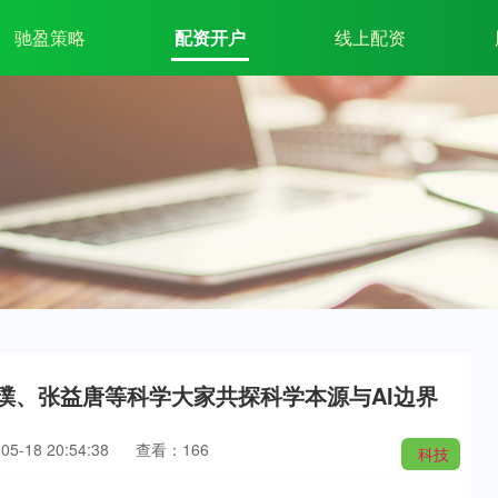
驰盈策略
配资开户
线上配资
昌璞、张益唐等科学大家共探科学本源与AI边界
5-18 20:54:38
查看：166
科技