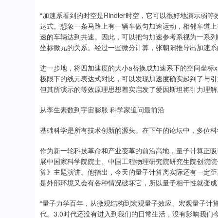
“加速系看到的时空是Rindler时空，它可以很好地演示弱等
达式。想象一条马路上有一辆车做匀加速运动，相邻车道上
速的车辆达到共速。因此，可以把匀加速参考系视为一系列
坐标微元的关系。经过一些微分计算，张朝阳推导出加速系
进一步地，将四加速度的大小a替换成加速系下的空间坐标x，
极限下的线元表达式对比，可以发现加速度确实起到了与引力
但其所演示的等效原理思想着实启发了爱因斯坦将引力理解
从孪生素数到宇宙膨胀 科学家追问最前沿
基础科学是所有技术创新的源头。在下午的论坛中，多位科
作为新一轮科技革命和产业变革的前沿高地，量子计算正吸
展中国家科学院院士、中国工程物理研究院研究生院创院院
算》主题演讲。他指出，今天的量子计算离实际还有一定距
是外部环境又会有各种情况破坏它，所以量子相干性就变成
“量子力学百年，从微观结构到宏观量子效应、宏观量子计算经
代。3.0时代还没有进入到我们的日常生活，没有影响我们