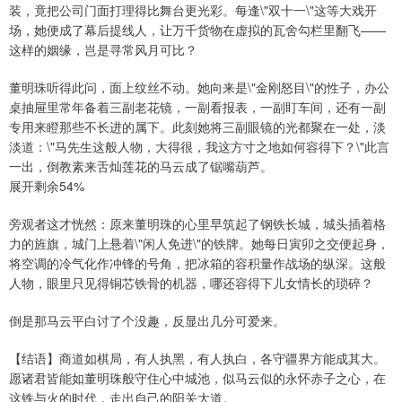
装，竟把公司门面打理得比舞台更光彩。每逢\"双十一\"这等大戏开
场，她便成了幕后提线人，让万千货物在虚拟的瓦舍勾栏里翻飞——
这样的姻缘，岂是寻常风月可比？
董明珠听得此问，面上纹丝不动。她向来是\"金刚怒目\"的性子，办公
桌抽屉里常年备着三副老花镜，一副看报表，一副盯车间，还有一副
专用来瞪那些不长进的属下。此刻她将三副眼镜的光都聚在一处，淡
淡道：\"马先生这般人物，大得很，我这方寸之地如何容得下？\"此言
一出，倒教素来舌灿莲花的马云成了锯嘴葫芦。
展开剩余54%
旁观者这才恍然：原来董明珠的心里早筑起了钢铁长城，城头插着格
力的旌旗，城门上悬着\"闲人免进\"的铁牌。她每日寅卯之交便起身，
将空调的冷气化作冲锋的号角，把冰箱的容积量作战场的纵深。这般
人物，眼里只见得铜芯铁骨的机器，哪还容得下儿女情长的琐碎？
倒是那马云平白讨了个没趣，反显出几分可爱来。
【结语】商道如棋局，有人执黑，有人执白，各守疆界方能成其大。
愿诸君皆能如董明珠般守住心中城池，似马云似的永怀赤子之心，在
这铁与火的时代，走出自己的阳关大道。