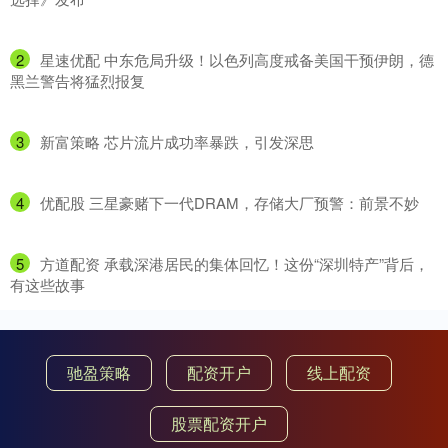
2
​星速优配 中东危局升级！以色列高度戒备美国干预伊朗，德
黑兰警告将猛烈报复
3
​新富策略 芯片流片成功率暴跌，引发深思
4
​优配股 三星豪赌下一代DRAM，存储大厂预警：前景不妙
5
​方道配资 承载深港居民的集体回忆！这份“深圳特产”背后，
有这些故事
驰盈策略
配资开户
线上配资
股票配资开户