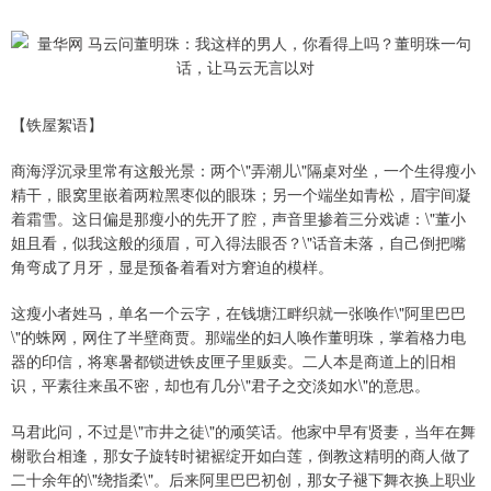
【铁屋絮语】
商海浮沉录里常有这般光景：两个\"弄潮儿\"隔桌对坐，一个生得瘦小
精干，眼窝里嵌着两粒黑枣似的眼珠；另一个端坐如青松，眉宇间凝
着霜雪。这日偏是那瘦小的先开了腔，声音里掺着三分戏谑：\"董小
姐且看，似我这般的须眉，可入得法眼否？\"话音未落，自己倒把嘴
角弯成了月牙，显是预备着看对方窘迫的模样。
这瘦小者姓马，单名一个云字，在钱塘江畔织就一张唤作\"阿里巴巴
\"的蛛网，网住了半壁商贾。那端坐的妇人唤作董明珠，掌着格力电
器的印信，将寒暑都锁进铁皮匣子里贩卖。二人本是商道上的旧相
识，平素往来虽不密，却也有几分\"君子之交淡如水\"的意思。
马君此问，不过是\"市井之徒\"的顽笑话。他家中早有贤妻，当年在舞
榭歌台相逢，那女子旋转时裙裾绽开如白莲，倒教这精明的商人做了
二十余年的\"绕指柔\"。后来阿里巴巴初创，那女子褪下舞衣换上职业