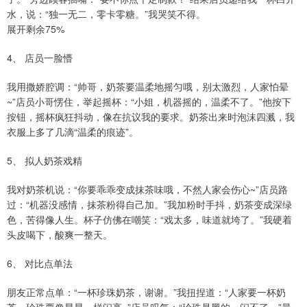
水，说：“独一无二，零卡零糖。”我哭笑不得。
展开剩余75%
4、 店员一脸懵
我用撒娇腔调：“帅哥，奶茶要温柔地摇匀哦，别太激烈，人家怕晕
~”店员小哥愣住，举起摇杯：“小姐，机器摇的，温柔不了。”他按下
按钮，摇杯疯狂抖动，像在抗议我的要求。奶茶出来时泡沫四溅，我
衣服上多了几滴“温柔的痕迹”。
5、 拟人奶茶戏精
我对奶茶机说：“你要乖乖变成抹茶味哦，不然人家会伤心~”店员路
过：“机器没感情，抹茶粉得自己加。”我加粉时手抖，奶茶变成深绿
色，苦得像人生。杯子仿佛在嘲笑：“戏太多，味道就垮了。”我硬着
头皮喝下，酸爽一整天。
6、 对比点单法
朋友正常点单：“一杯珍珠奶茶，谢谢。”我扭捏道：“人家要一杯奶