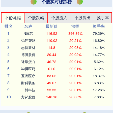
个股实时涨跌榜
个股跌幅
个股流入
个股流出
换手率
个股涨幅
排名
名称
最新价
涨幅
换手率
1
N展芯
116.52
396.89%
79.39%
2
锐翔智能
110.02
20.21%
16.80%
3
志特新材
14.8
20.03%
14.18%
4
博腾股份
20.44
20.02%
14.77%
5
近岸蛋白
46.72
20.01%
5.62%
6
毕得医药
61.6
20.01%
6.12%
7
五洲医疗
83.62
20.01%
18.37%
8
耐科装备
49.67
20.01%
6.83%
9
一博科技
53.33
20.01%
17.26%
10
方邦股份
146.16
20.00%
7.68%