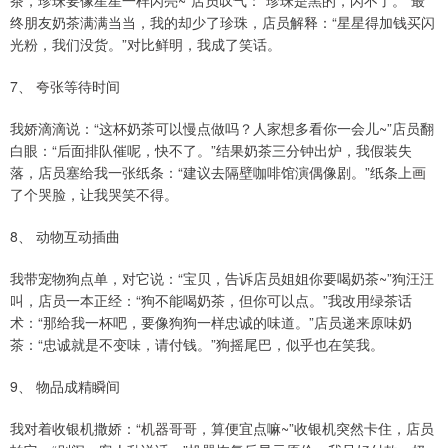
茶，珍珠要像星星一样闪亮~”店员叹气：“珍珠是黑的，闪不了。”最
终朋友奶茶满满当当，我的却少了珍珠，店员解释：“星星得加钱买闪
光粉，我们没货。”对比鲜明，我成了笑话。
7、 夸张等待时间
我娇滴滴说：“这杯奶茶可以慢点做吗？人家想多看你一会儿~”店员翻
白眼：“后面排队催呢，快不了。”结果奶茶三分钟出炉，我假装失
落，店员塞给我一张纸条：“建议去隔壁咖啡馆演偶像剧。”纸条上画
了个哭脸，让我哭笑不得。
8、 动物互动插曲
我带宠物狗点单，对它说：“宝贝，告诉店员姐姐你要喝奶茶~”狗汪汪
叫，店员一本正经：“狗不能喝奶茶，但你可以点。”我改用绿茶话
术：“那给我一杯吧，要像狗狗一样忠诚的味道。”店员递来原味奶
茶：“忠诚就是不变味，请付钱。”狗摇尾巴，似乎也在笑我。
9、 物品成精瞬间
我对着收银机撒娇：“机器哥哥，算便宜点嘛~”收银机突然卡住，店员