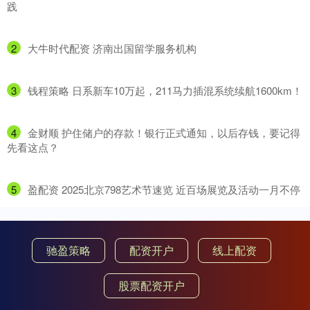
践
2
​大牛时代配资 济南出国留学服务机构
3
​钱程策略 日系新车10万起，211马力插混系统续航1600km！
4
​金财顺 护住储户的存款！银行正式通知，以后存钱，要记得
先看这点？
5
​盈配资 2025北京798艺术节速览 近百场展览及活动一月不停
驰盈策略
配资开户
线上配资
股票配资开户