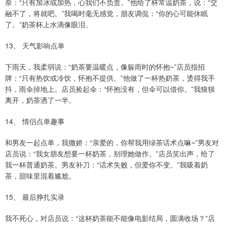
奈：“只有加冰或加热，心我们不负责。”他给了杯常温奶茶，说：“交
融不了，将就吧。”我喝时毫无感觉，朋友调侃：“你的心可能休眠
了。”奶茶杯上水滴像眼泪。
13、 天气影响点单
下雨天，我柔弱说：“奶茶要温暖点，像躲雨时的怀抱~”店员指招
牌：“只有热饮或冷饮，怀抱不提供。”他做了一杯热奶茶，烫得我手
抖，雨伞掉地上。店员捡起伞：“怀抱没有，但伞可以借你。”我狼狈
离开，奶茶洒了一半。
14、 情侣点单趣事
和男友一起点单，我撒娇：“亲爱的，你帮我用绿茶话术点嘛~”男友对
店员说：“我女朋友想要一杯奶茶，别理她做作。”店员笑出声，给了
我一杯普通奶茶。男友补刀：“话术失败，但爱你不变。”我吸着奶
茶，甜味里混着尴尬。
15、 最后挣扎实录
我不死心，对店员说：“这杯奶茶能不能像电影结局，圆满收场？”店