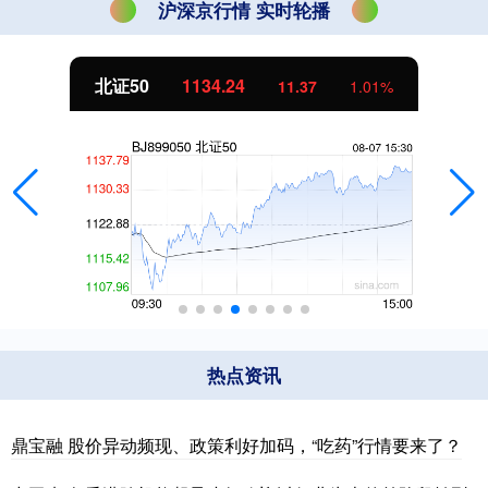
沪深京行情 实时轮播
北证50
1134.24
11.37
1.01%
热点资讯
鼎宝融 股价异动频现、政策利好加码，“吃药”行情要来了？