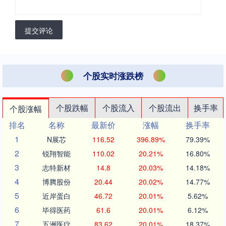
提交评论
个股实时涨跌榜
个股跌幅
个股流入
个股流出
换手率
个股涨幅
排名
名称
最新价
涨幅
换手率
1
N展芯
116.52
396.89%
79.39%
2
锐翔智能
110.02
20.21%
16.80%
3
志特新材
14.8
20.03%
14.18%
4
博腾股份
20.44
20.02%
14.77%
5
近岸蛋白
46.72
20.01%
5.62%
6
毕得医药
61.6
20.01%
6.12%
7
五洲医疗
83.62
20.01%
18.37%