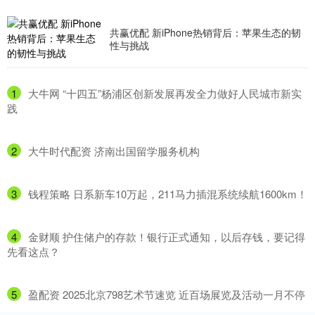
共赢优配 新iPhone热销背后：苹果生态的韧
性与挑战
1
​大牛网 “十四五”杨浦区创新发展再发全力做好人民城市新实
践
2
​大牛时代配资 济南出国留学服务机构
3
​钱程策略 日系新车10万起，211马力插混系统续航1600km！
4
​金财顺 护住储户的存款！银行正式通知，以后存钱，要记得
先看这点？
5
​盈配资 2025北京798艺术节速览 近百场展览及活动一月不停