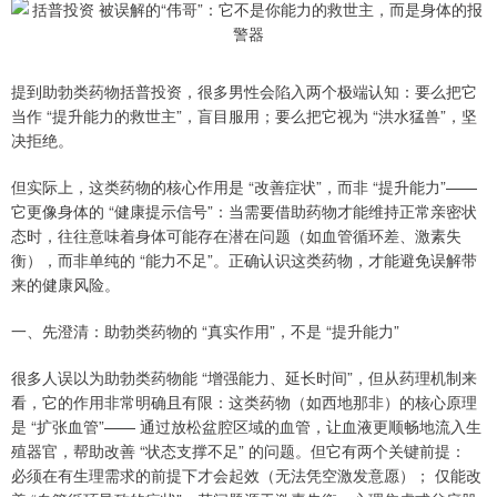
提到助勃类药物括普投资，很多男性会陷入两个极端认知：要么把它
当作 “提升能力的救世主”，盲目服用；要么把它视为 “洪水猛兽”，坚
决拒绝。
但实际上，这类药物的核心作用是 “改善症状”，而非 “提升能力”——
它更像身体的 “健康提示信号”：当需要借助药物才能维持正常亲密状
态时，往往意味着身体可能存在潜在问题（如血管循环差、激素失
衡），而非单纯的 “能力不足”。正确认识这类药物，才能避免误解带
来的健康风险。
一、先澄清：助勃类药物的 “真实作用”，不是 “提升能力”
很多人误以为助勃类药物能 “增强能力、延长时间”，但从药理机制来
看，它的作用非常明确且有限：这类药物（如西地那非）的核心原理
是 “扩张血管”—— 通过放松盆腔区域的血管，让血液更顺畅地流入生
殖器官，帮助改善 “状态支撑不足” 的问题。但它有两个关键前提：
必须在有生理需求的前提下才会起效（无法凭空激发意愿）； 仅能改