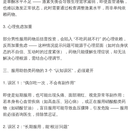
是睾酮水平不足 —— 激素失衡会导致生理需求减弱，即使血管通畅，
也难以激发正常状态，此时需要通过检查调整激素水平，而非单纯依
赖药物。
3. 心理焦虑加重
部分男性服用药物后括普投资，会陷入 “不吃药就不行” 的心理依赖，
反而加重焦虑 —— 这种情况提示问题可能源于心理层面（如对自身状
态的不自信、互动时的过度紧张），药物只能缓解生理症状，却无法
解决心理根源，需结合心理调节。
三、服用助勃类药物的 3 个 “认知误区”，必须避开
1. 误区 1：“偶尔吃一次，不会有副作用”
即使是短期服用，也可能出现头痛、面部潮红、视觉异常等副作用；
若本身有心血管疾病（如高血压、冠心病），或正在服用硝酸酯类药
物（如硝酸甘油），盲目服用可能导致血压骤降，引发危险 —— 服用
前必须咨询医生，排除禁忌证。
2. 误区 2：“长期服用，能‘根治’问题”