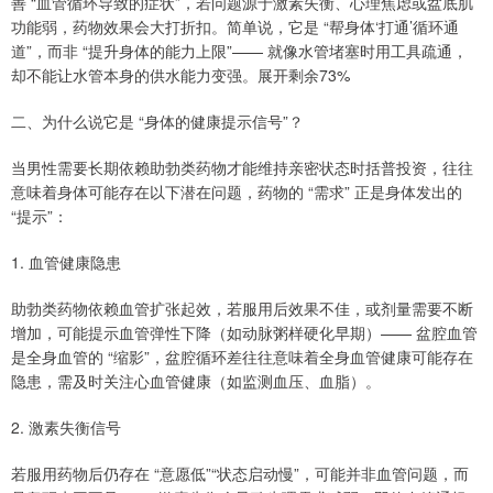
善 “血管循环导致的症状”，若问题源于激素失衡、心理焦虑或盆底肌
功能弱，药物效果会大打折扣。简单说，它是 “帮身体‘打通’循环通
道”，而非 “提升身体的能力上限”—— 就像水管堵塞时用工具疏通，
却不能让水管本身的供水能力变强。展开剩余73%
二、为什么说它是 “身体的健康提示信号”？
当男性需要长期依赖助勃类药物才能维持亲密状态时括普投资，往往
意味着身体可能存在以下潜在问题，药物的 “需求” 正是身体发出的
“提示”：
1. 血管健康隐患
助勃类药物依赖血管扩张起效，若服用后效果不佳，或剂量需要不断
增加，可能提示血管弹性下降（如动脉粥样硬化早期）—— 盆腔血管
是全身血管的 “缩影”，盆腔循环差往往意味着全身血管健康可能存在
隐患，需及时关注心血管健康（如监测血压、血脂）。
2. 激素失衡信号
若服用药物后仍存在 “意愿低”“状态启动慢”，可能并非血管问题，而