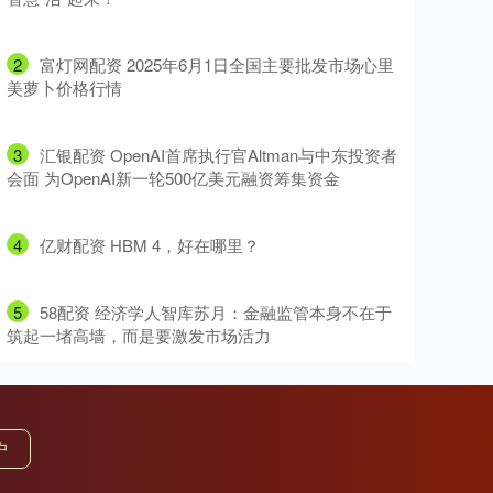
2
​富灯网配资 2025年6月1日全国主要批发市场心里
美萝卜价格行情
3
​汇银配资 OpenAI首席执行官Altman与中东投资者
会面 为OpenAI新一轮500亿美元融资筹集资金
4
​亿财配资 HBM 4，好在哪里？
5
​58配资 经济学人智库苏月：金融监管本身不在于
筑起一堵高墙，而是要激发市场活力
户