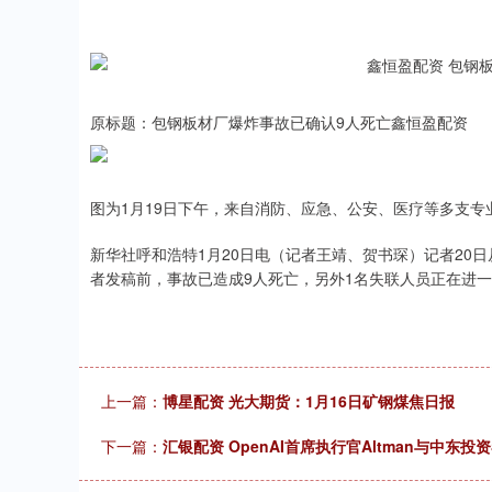
原标题：包钢板材厂爆炸事故已确认9人死亡鑫恒盈配资
图为1月19日下午，来自消防、应急、公安、医疗等多支专
新华社呼和浩特1月20日电（记者王靖、贺书琛）记者20
者发稿前，事故已造成9人死亡，另外1名失联人员正在进
上一篇：
博星配资 光大期货：1月16日矿钢煤焦日报
下一篇：
汇银配资 OpenAI首席执行官Altman与中东投
深证成指
14311.01
.68
1.02%
200.89
1