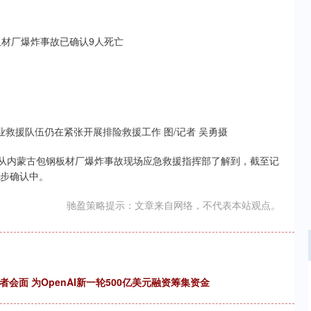
业救援队伍仍在紧张开展排险救援工作 图/记者 吴勇摄
日从内蒙古包钢板材厂爆炸事故现场应急救援指挥部了解到，截至记
一步确认中。
驰盈策略提示：文章来自网络，不代表本站观点。
资者会面 为OpenAI新一轮500亿美元融资筹集资金
沪深300
4694.44
.42%
43.13
0.93%