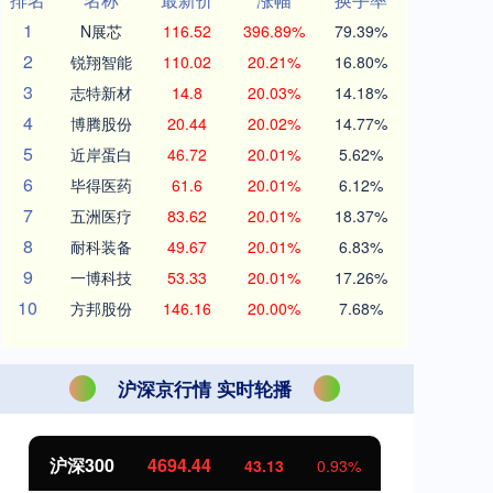
1
N展芯
116.52
396.89%
79.39%
2
锐翔智能
110.02
20.21%
16.80%
3
志特新材
14.8
20.03%
14.18%
4
博腾股份
20.44
20.02%
14.77%
5
近岸蛋白
46.72
20.01%
5.62%
6
毕得医药
61.6
20.01%
6.12%
7
五洲医疗
83.62
20.01%
18.37%
8
耐科装备
49.67
20.01%
6.83%
9
一博科技
53.33
20.01%
17.26%
10
方邦股份
146.16
20.00%
7.68%
沪深京行情 实时轮播
北证50
1134.24
创
11.37
1.01%