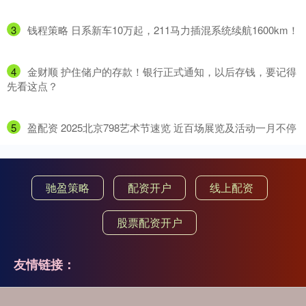
3
​钱程策略 日系新车10万起，211马力插混系统续航1600km！
4
​金财顺 护住储户的存款！银行正式通知，以后存钱，要记得
先看这点？
5
​盈配资 2025北京798艺术节速览 近百场展览及活动一月不停
驰盈策略
配资开户
线上配资
股票配资开户
友情链接：