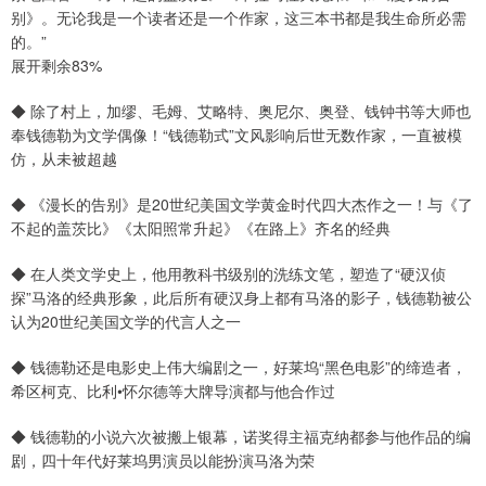
别》。无论我是一个读者还是一个作家，这三本书都是我生命所必需
的。”
展开剩余83%
◆ 除了村上，加缪、毛姆、艾略特、奥尼尔、奥登、钱钟书等大师也
奉钱德勒为文学偶像！“钱德勒式”文风影响后世无数作家，一直被模
仿，从未被超越
◆ 《漫长的告别》是20世纪美国文学黄金时代四大杰作之一！与《了
不起的盖茨比》《太阳照常升起》《在路上》齐名的经典
◆ 在人类文学史上，他用教科书级别的洗练文笔，塑造了“硬汉侦
探”马洛的经典形象，此后所有硬汉身上都有马洛的影子，钱德勒被公
认为20世纪美国文学的代言人之一
◆ 钱德勒还是电影史上伟大编剧之一，好莱坞“黑色电影”的缔造者，
希区柯克、比利•怀尔德等大牌导演都与他合作过
◆ 钱德勒的小说六次被搬上银幕，诺奖得主福克纳都参与他作品的编
剧，四十年代好莱坞男演员以能扮演马洛为荣