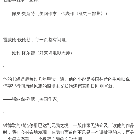
我眼中就变了模样。
——保罗·奥斯特（美国作家，代表作《纽约三部曲》）
·
雷蒙德·钱德勒，每一页都有闪电。
——比利·怀尔德（好莱坞电影大师）
·
他的书经得起每过几年重读一遍。他的小说是美国往昔的生动映像，
但字里行间历经风霜的浪漫主义却饱满宛若昨日刚刚写就。
——强纳森·列瑟（美国作家）
·
钱德勒的精湛修辞已达到无我之境，一般作家无法企及。读他的作品
时，我们会兴奋地发现，在我们面前的不只是一个讲故事的人，而是
一个语言高手，一个视野广阔的文学大师。