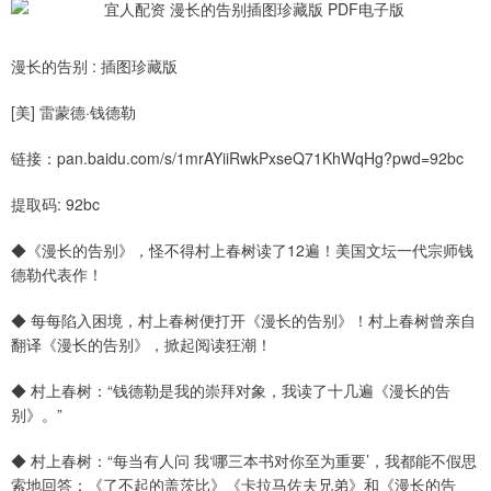
漫长的告别 : 插图珍藏版
[美] 雷蒙德·钱德勒
链接：pan.baidu.com/s/1mrAYiiRwkPxseQ71KhWqHg?pwd=92bc
提取码: 92bc
◆《漫长的告别》，怪不得村上春树读了12遍！美国文坛一代宗师钱
德勒代表作！
◆ 每每陷入困境，村上春树便打开《漫长的告别》！村上春树曾亲自
翻译《漫长的告别》，掀起阅读狂潮！
◆ 村上春树：“钱德勒是我的崇拜对象，我读了十几遍《漫长的告
别》。”
◆ 村上春树：“每当有人问 我‘哪三本书对你至为重要’，我都能不假思
索地回答：《了不起的盖茨比》《卡拉马佐夫兄弟》和《漫长的告