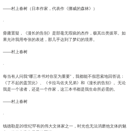
——村上春树（日本作家，代表作《挪威的森林》）
·
毋庸置疑，《漫长的告别》是部毫无瑕疵的杰作，极其出类拔萃。如
果允许我用夸张的表述，那几乎达到了梦幻的境界。
——村上春树
·
每当有人问我“哪三本书对你至为重要”，我都能不假思索地回答说：
《了不起的盖茨比》、《卡拉马佐夫兄弟》和《漫长的告别》。无论
我是一个读者，还是一个作家，这三本书都是我生命所必需的。
——村上春树
·
钱德勒是20世纪罕有的伟大文体家之一，时光也无法消磨他文体的魅