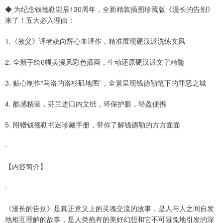
◆ 为纪念钱德勒诞辰130周年，全新精装插图珍藏版《漫长的告别》
来了！五大必入理由：
1.《教父》译者姚向辉心血译作，精准展现硬汉派洗练文风
2. 全新手绘6幅美漫风彩色插画，生动还原硬汉派文字精髓
3. 贴心制作“马洛的洛杉矶地图”，全景呈现钱德勒笔下的罪恶之城
4. 酷感精装，芬兰进口内文纸，环保护眼，轻盈便携
5. 附赠钱德勒书迷珍藏手册，带你了解钱德勒的方方面面
·
【内容简介】
·
《漫长的告别》是真正意义上的灵魂交流的故事，是人与人之间自发
地相互理解的故事，是人类抱有的美好幻想和它不可避免地引发的深