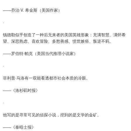
——乔治·V. 希金斯（美国作家）
·
钱德勒似乎创造了一种后无来者的美国英雄形象：充满智慧、满怀希
望、深思熟虑、喜欢冒险、多愁善感、愤世嫉俗、叛逆不羁。
——罗伯特·帕克（美国当代推理小说家）
·
菲利普·马洛有一双能看透都市社会本质的冷眼。
——《洛杉矶时报》
·
他写的是寻常可见的侦探小说，挖到的是文学的金矿。
——《泰晤士报》