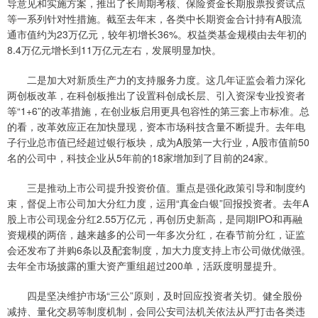
导意见和实施方案，推出了长周期考核、保险资金长期股票投资试点
等一系列针对性措施。截至去年末，各类中长期资金合计持有A股流
通市值约为23万亿元，较年初增长36%。权益类基金规模由去年初的
8.4万亿元增长到11万亿元左右，发展明显加快。
二是加大对新质生产力的支持服务力度。这几年证监会着力深化
两创板改革，在科创板推出了设置科创成长层、引入资深专业投资者
等“1+6”的改革措施，在创业板启用更具包容性的第三套上市标准。总
的看，改革效应正在加快显现，资本市场科技含量不断提升。去年电
子行业总市值已经超过银行板块，成为A股第一大行业，A股市值前50
名的公司中，科技企业从5年前的18家增加到了目前的24家。
三是推动上市公司提升投资价值。重点是强化政策引导和制度约
束，督促上市公司加大分红力度，运用“真金白银”回报投资者。去年A
股上市公司现金分红2.55万亿元，再创历史新高，是同期IPO和再融
资规模的两倍，越来越多的公司一年多次分红，在春节前分红，证监
会还发布了并购6条以及配套制度，加大力度支持上市公司做优做强。
去年全市场披露的重大资产重组超过200单，活跃度明显提升。
四是坚决维护市场“三公”原则，及时回应投资者关切。健全股份
减持、量化交易等制度机制，会同公安司法机关依法从严打击各类违