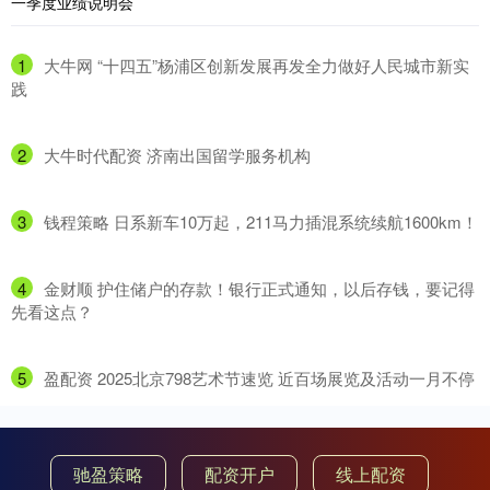
1
​大牛网 “十四五”杨浦区创新发展再发全力做好人民城市新实
践
2
​大牛时代配资 济南出国留学服务机构
3
​钱程策略 日系新车10万起，211马力插混系统续航1600km！
4
​金财顺 护住储户的存款！银行正式通知，以后存钱，要记得
先看这点？
5
​盈配资 2025北京798艺术节速览 近百场展览及活动一月不停
驰盈策略
配资开户
线上配资