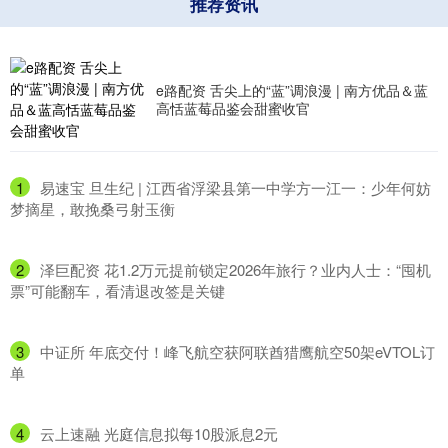
推荐资讯
e路配资 舌尖上的“蓝”调浪漫 | 南方优品＆蓝
高恬蓝莓品鉴会甜蜜收官
1
​易速宝 旦生纪 | 江西省浮梁县第一中学方一江一：少年何妨
梦摘星，敢挽桑弓射玉衡
2
​泽巨配资 花1.2万元提前锁定2026年旅行？业内人士：“囤机
票”可能翻车，看清退改签是关键
3
​中证所 年底交付！峰飞航空获阿联酋猎鹰航空50架eVTOL订
单
4
​云上速融 光庭信息拟每10股派息2元