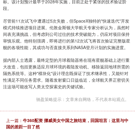
标。该计划预计最早于2028年实施，目前正处于紧张的技术验证阶
段。
尽管前11次试飞中遭遇过5次失败，但SpaceX独特的"快速迭代"开发
模式持续推进项目进展。伦敦金斯顿大学航天专家分析认为，虽然时
间表充满挑战，但考虑到公司过往的技术突破能力，仍应对项目保持
审慎乐观。他特别强调，即将进行的第12次试飞将首次验证完整版星
舰的各项性能，其成功与否直接关系到NASA登月计划的实施进度。
据内部人士透露，最终定型的月球着陆器将在现有星舰基础上进行重
大改造，包括更换适应月球环境的着陆发动机、移除返回地球所需的
隔热系统等。这种"模块化"设计理念既保证了技术继承性，又能针对
性满足不同任务需求。随着发射窗口日益临近，全球航天界正密切关
注这场可能改写人类太空探索史的关键试验。
驰盈策略提示：文章来自网络，不代表本站观点。
上一篇：
牛360配资 挪威美女中国之旅结束，回国坦言：这里与中
国的差距一目了然