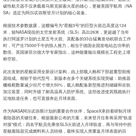
破性航天器不仅承载着马斯克探索火星的雄心，更被美国宇航局（NA
SA）选定为阿尔忒弥斯登月计划的核心装备。
根据技术参数披露，这艘编号为"星舰3号"的巨型火箭总高度达124
米，较NASA现役的太空发射系统（SLS）高出26米，更超越了当年
执行阿波罗计划的土星五号火箭。其配备的33台猛禽发动机联合工作
时，可产生75000千牛的惊人推力，相当于德国全国发电站总功率的
数倍。英国谢菲尔德大学专家指出，这种能量输出规模在工程史上堪
称空前。
此次发射的星舰采用全新设计架构，由上部载人舱和下部超重型助推
器组成。相较于前代型号，新版本在多个关键系统实现突破：助推器
栅格舵数量减少但尺寸增大50%，载人舱配备新型推进剂储罐和在轨
加注装置，同时升级了耐高温再入防护系统。这些改进使其既能执行
近地轨道任务，也可直接奔赴月球表面。
作为NASA阿尔忒弥斯计划的重要合作伙伴，SpaceX承担着研制月球
着陆器的关键任务。根据最新公布的方案，未来登月任务将采用"轨道
对接"模式：四名宇航员先乘坐SLS火箭进入月球轨道，再与等待中的
星舰着陆器完成燃料和人员转移，最终实现人类重返月球表面的目