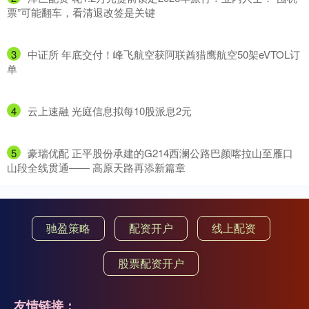
票”可能翻车，看清退改签是关键
3
​中证所 年底交付！峰飞航空获阿联酋猎鹰航空50架eVTOL订
单
4
​云上速融 光庭信息拟每10股派息2元
5
​豪瑞优配 正平股份承建的G214西澜公路巴颜喀拉山至雁口
山段全线贯通—— 高原天路再添新篇章
驰盈策略
配资开户
线上配资
股票配资开户
友情链接：