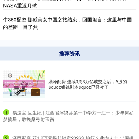
NASA重返月球
牛360配资 挪威美女中国之旅结束，回国坦言：这里与中国
的差距一目了然
推荐资讯
鼎泽配资 连续3周3万亿成交之后，A股的
&quot;赚钱剧本&quot;已经变了
1
​易速宝 旦生纪 | 江西省浮梁县第一中学方一江一：少年何妨
梦摘星，敢挽桑弓射玉衡
2
​泽巨配资 花1.2万元提前锁定2026年旅行？业内人士：“囤机