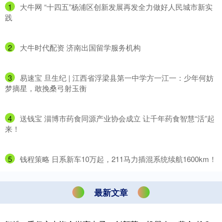
1
​大牛网 “十四五”杨浦区创新发展再发全力做好人民城市新实
践
2
​大牛时代配资 济南出国留学服务机构
3
​易速宝 旦生纪 | 江西省浮梁县第一中学方一江一：少年何妨
梦摘星，敢挽桑弓射玉衡
4
​送钱宝 淄博市药食同源产业协会成立 让千年药食智慧“活”起
来！
5
​钱程策略 日系新车10万起，211马力插混系统续航1600km！
最新文章