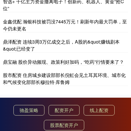
智选+ 千亿主力资金撤离电子！创新药、机器人、黄金“抢C
位”
金鑫优配 瀚银科技被罚没7445万元！刷新年内最大罚单，至
今仍未更名
鼎泽配资 连续3周3万亿成交之后，A股的&quot;赚钱剧本
&quot;已经变了
鼎宝融 股价异动频现、政策利好加码，“吃药”行情要来了？
股市配资 住房城乡建设部部长倪虹会见土耳其环境、城市化
和气候变化部部长穆拉特·库鲁姆
驰盈策略
配资开户
线上配资
股票配资开户