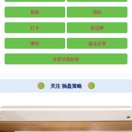
最新
国际
打卡
星迈网
哪些
盛金证券
全部话题标签
关注 驰盈策略